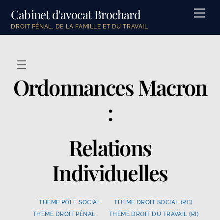
Skip
Cabinet d'avocat Brochard
Men
to
DROIT PÉNAL, DE LA FAMILLE ET DU TRAVAIL
content
Menu
Ordonnances Macron
:
Relations
Individuelles
THÈME PÔLE SOCIAL
THÈME DROIT SOCIAL (RC)
THÈME DROIT PÉNAL
THÈME DROIT DU TRAVAIL (RI)