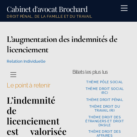
Skip
Cabinet d'avocat Brochard
Men
to
DROIT PÉNAL, DE LA FAMILLE ET DU TRAVAIL
content
L’augmentation des indemnités de
licenciement
Relation Individuelle
Billets les plus lus
Menu
THÈME PÔLE SOCIAL
Le point à retenir
THÈME DROIT SOCIAL
(RC)
L’indemnité
THÈME DROIT PÉNAL
THÈME DROIT DU
de
TRAVAIL (RI)
licenciement
THÈME DROIT DES
ÉTRANGERS ET DROIT
D’ASILE
est valorisée
THÈME DROIT DES
AFFAIRES