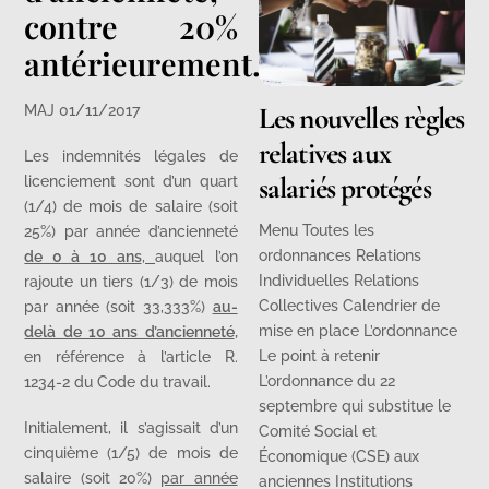
contre 20%
antérieurement.
Les nouvelles règles
MAJ 01/11/2017
relatives aux
Les indemnités légales de
salariés protégés
licenciement sont d’un quart
(1/4) de mois de salaire (soit
Menu Toutes les
25%) par année d’ancienneté
ordonnances Relations
de 0 à 10 ans
,
auquel l’on
Individuelles Relations
rajoute un tiers (1/3) de mois
Collectives Calendrier de
par année (soit 33,333%)
au-
mise en place L’ordonnance
delà de 10 ans d’ancienneté
,
Le point à retenir
en référence à l’article R.
L’ordonnance du 22
1234-2 du Code du travail.
septembre qui substitue le
Initialement, il s’agissait d’un
Comité Social et
cinquième (1/5) de mois de
Économique (CSE) aux
salaire (soit 20%)
par année
anciennes Institutions