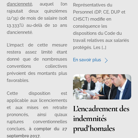
d’ancienneté
, auquel l’on
Représentatives du
rajoutait deux quinzièmes
Personnel (DP, CE, DUP et
(2/15) de mois de salaire (soit
CHSCT) modifie en
13.333%) au-delà de 10 ans
conséquence les
d’ancienneté.
dispositions du Code du
travail relatives aux salariés
L’impact de cette mesure
protégés. Les […]
restera assez limité étant
donné que de nombreuses
En savoir plus
conventions collectives
prévoient des montants plus
favorables.
Cette disposition est
applicable aux licenciements
L’encadrement des
et aux mises en retraite
prononcés, ainsi qu’aux
indemnités
ruptures conventionnelles
prud’homales
conclues,
à compter du 27
septembre 2017.