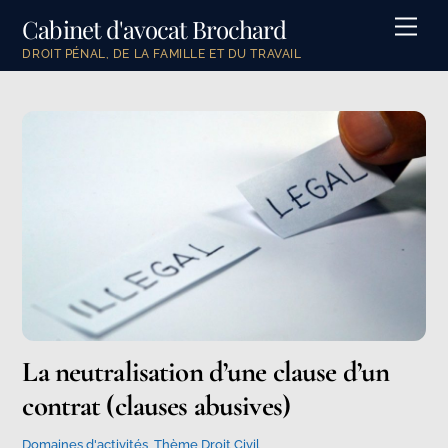
Skip
Cabinet d'avocat Brochard
Men
to
DROIT PÉNAL, DE LA FAMILLE ET DU TRAVAIL
content
La neutralisation d’une clause d’un
contrat (clauses abusives)
Domaines d'activités
,
Thème Droit Civil