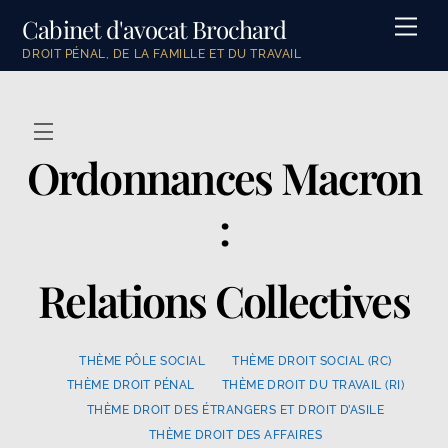
Skip
Cabinet d'avocat Brochard
Men
to
DROIT PÉNAL, DE LA FAMILLE ET DU TRAVAIL
content
Menu
Ordonnances Macron
:
Relations Collectives
THÈME PÔLE SOCIAL
THÈME DROIT SOCIAL (RC)
THÈME DROIT PÉNAL
THÈME DROIT DU TRAVAIL (RI)
THÈME DROIT DES ÉTRANGERS ET DROIT D’ASILE
THÈME DROIT DES AFFAIRES