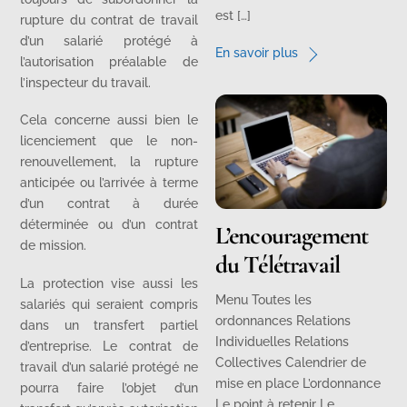
est […]
rupture du contrat de travail
d’un salarié protégé à
En savoir plus
l’autorisation préalable de
l’inspecteur du travail.
Cela concerne aussi bien le
licenciement que le non-
renouvellement, la rupture
anticipée ou l’arrivée à terme
d’un contrat à durée
déterminée ou d’un contrat
L’encouragement
de mission.
du Télétravail
La protection vise aussi les
Menu Toutes les
salariés qui seraient compris
ordonnances Relations
dans un transfert partiel
Individuelles Relations
d’entreprise. Le contrat de
Collectives Calendrier de
travail d’un salarié protégé ne
mise en place L’ordonnance
pourra faire l’objet d’un
Le point à retenir Le