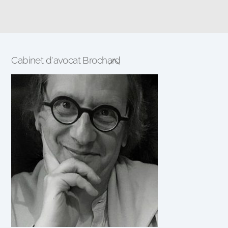
Cabinet d'avocat Brochard
Back
To
Top