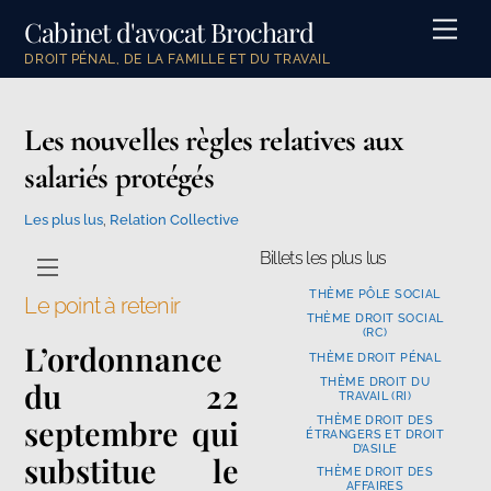
Skip
Cabinet d'avocat Brochard
Men
to
DROIT PÉNAL, DE LA FAMILLE ET DU TRAVAIL
content
Les nouvelles règles relatives aux
salariés protégés
Les plus lus
,
Relation Collective
Billets les plus lus
Menu
THÈME PÔLE SOCIAL
Le point à retenir
THÈME DROIT SOCIAL
(RC)
L’ordonnance
THÈME DROIT PÉNAL
THÈME DROIT DU
du 22
TRAVAIL (RI)
septembre qui
THÈME DROIT DES
ÉTRANGERS ET DROIT
D’ASILE
substitue le
THÈME DROIT DES
AFFAIRES