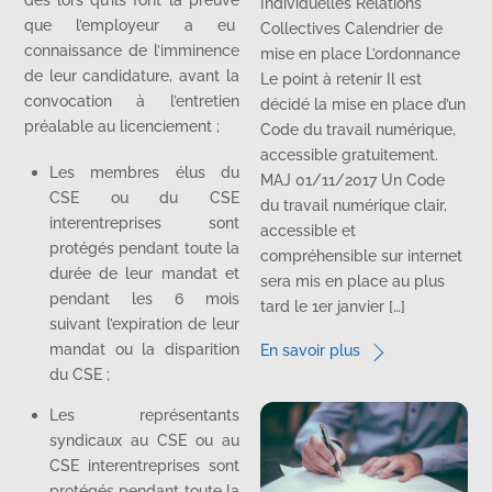
Individuelles Relations
que l’employeur a eu
Collectives Calendrier de
connaissance de l’imminence
mise en place L’ordonnance
de leur candidature, avant la
Le point à retenir Il est
convocation à l’entretien
décidé la mise en place d’un
préalable au licenciement ;
Code du travail numérique,
accessible gratuitement.
Les membres élus du
MAJ 01/11/2017 Un Code
CSE ou du CSE
du travail numérique clair,
interentreprises sont
accessible et
protégés pendant toute la
compréhensible sur internet
durée de leur mandat et
sera mis en place au plus
pendant les 6 mois
tard le 1er janvier […]
suivant l’expiration de leur
mandat ou la disparition
En savoir plus
du CSE ;
Les représentants
syndicaux au CSE ou au
CSE interentreprises sont
protégés pendant toute la