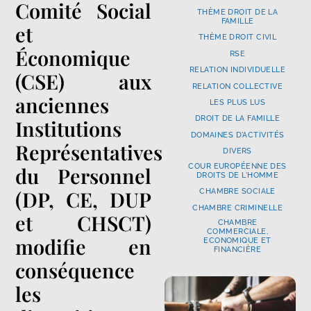
Comité Social
THÈME DROIT DE LA
FAMILLE
et
THÈME DROIT CIVIL
Économique
RSE
RELATION INDIVIDUELLE
(CSE) aux
RELATION COLLECTIVE
anciennes
LES PLUS LUS
DROIT DE LA FAMILLE
Institutions
DOMAINES D'ACTIVITÉS
Représentatives
DIVERS
COUR EUROPÉENNE DES
du Personnel
DROITS DE L'HOMME
(DP, CE, DUP
CHAMBRE SOCIALE
CHAMBRE CRIMINELLE
et CHSCT)
CHAMBRE
COMMERCIALE,
modifie en
ECONOMIQUE ET
FINANCIÈRE
conséquence
les