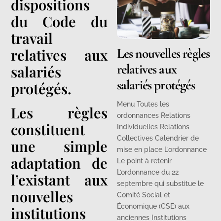
dispositions
du Code du
travail
Les nouvelles règles
relatives aux
relatives aux
salariés
salariés protégés
protégés.
Menu Toutes les
Les règles
ordonnances Relations
constituent
Individuelles Relations
Collectives Calendrier de
une simple
mise en place L’ordonnance
adaptation de
Le point à retenir
L’ordonnance du 22
l’existant aux
septembre qui substitue le
nouvelles
Comité Social et
Économique (CSE) aux
institutions
anciennes Institutions