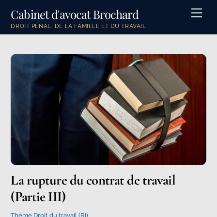
Skip
Cabinet d'avocat Brochard
Men
to
DROIT PÉNAL, DE LA FAMILLE ET DU TRAVAIL
content
La rupture du contrat de travail
(Partie III)
Thème Droit du travail (RI)