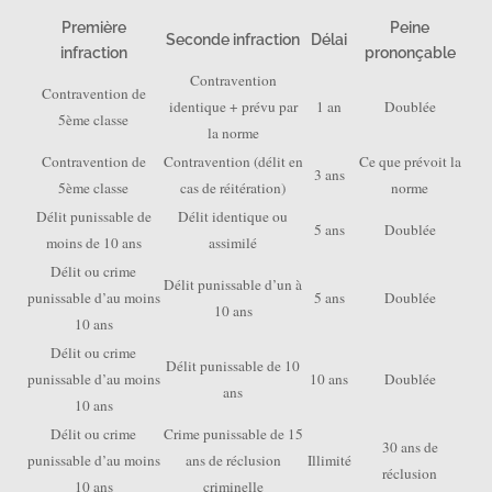
Première
Peine
Seconde infraction
Délai
infraction
prononçable
Contravention
Contravention de
identique
+ prévu par
1 an
Doublée
5ème classe
la norme
Contravention de
Contravention (délit en
Ce que prévoit la
3 ans
5ème classe
cas de réitération)
norme
Délit punissable de
Délit identique ou
5 ans
Doublée
moins de 10 ans
assimilé
Délit ou crime
Délit punissable d’un à
punissable d’au moins
5 ans
Doublée
10 ans
10 ans
Délit ou crime
Délit punissable de 10
punissable d’au moins
10 ans
Doublée
ans
10 ans
Délit ou crime
Crime punissable de 15
30 ans de
punissable d’au moins
ans de réclusion
Illimité
réclusion
10 ans
criminelle