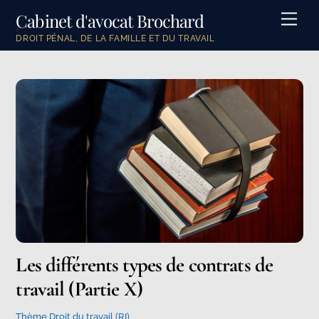
Skip
Cabinet d'avocat Brochard
Men
to
DROIT PÉNAL, DE LA FAMILLE ET DU TRAVAIL
content
Les différents types de contrats de
travail (Partie X)
Thème Droit du travail (RI)