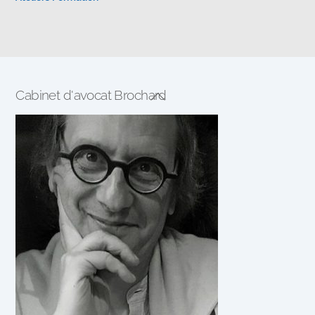
Cabinet d'avocat Brochard
Back
To
Top