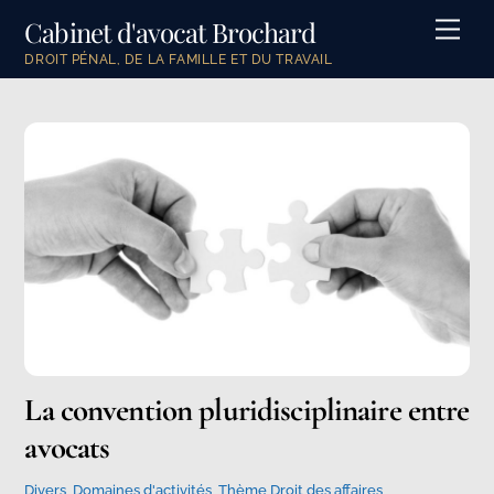
Skip
Cabinet d'avocat Brochard
Men
to
DROIT PÉNAL, DE LA FAMILLE ET DU TRAVAIL
content
La convention pluridisciplinaire entre
avocats
Divers
,
Domaines d'activités
,
Thème Droit des affaires